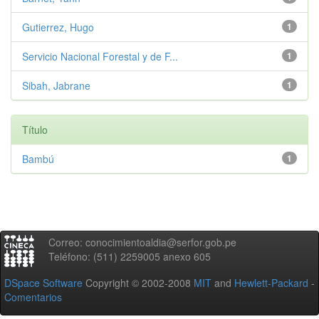
Gutierrez, Hugo
1
Servicio Nacional Forestal y de F...
1
Sibah, Jabrane
1
Título
Bambú
1
Correo: conocimientoaldia@serfor.gob.pe
Teléfono: (511) 2259005 anexo 605
DSpace Software
Copyright © 2002-2008
MIT
and
Hewlett-Packard
-
Comentarios