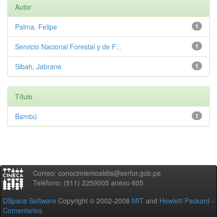
Autor
Palma, Felipe
1
Servicio Nacional Forestal y de F...
1
Sibah, Jabrane
1
Título
Bambú
1
Correo: conocimientoaldia@serfor.gob.pe
Teléfono: (511) 2259005 anexo 605
DSpace Software
Copyright © 2002-2008
MIT
and
Hewlett-Packard
-
Comentarios