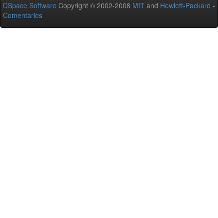
DSpace Software
Copyright © 2002-2008
MIT
and
Hewlett-Packard
-
Comentarios