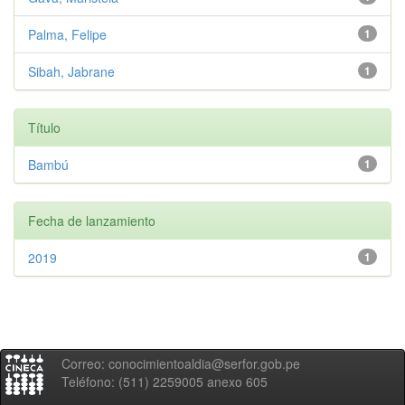
Palma, Felipe
1
Sibah, Jabrane
1
Título
Bambú
1
Fecha de lanzamiento
2019
1
Correo: conocimientoaldia@serfor.gob.pe
Teléfono: (511) 2259005 anexo 605