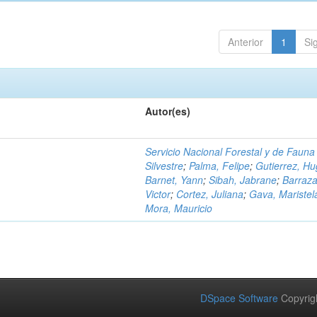
Anterior
1
Si
Autor(es)
Servicio Nacional Forestal y de Fauna
Silvestre
;
Palma, Felipe
;
Gutierrez, H
Barnet, Yann
;
Sibah, Jabrane
;
Barraza
Victor
;
Cortez, Juliana
;
Gava, Maristel
Mora, Mauricio
DSpace Software
Copyrig