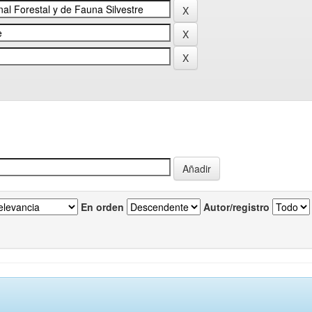
En orden
Autor/registro