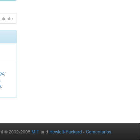
guiente
ugo
;
,
a
;
ht © 2002-2008
MIT
and
Hewlett-Packard
-
Comentarios