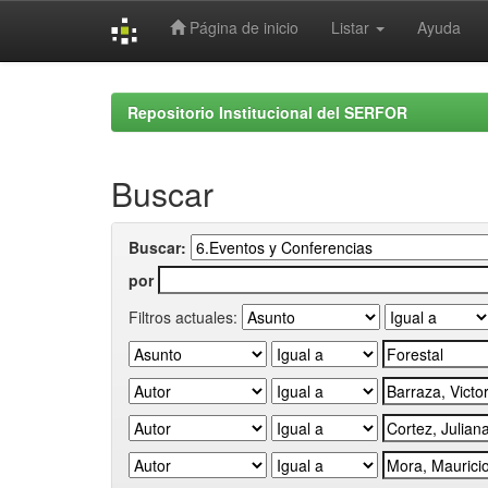
Página de inicio
Listar
Ayuda
Skip
navigation
Repositorio Institucional del SERFOR
Buscar
Buscar:
por
Filtros actuales: