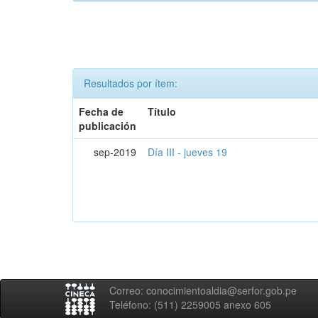
Resultados por ítem:
Fecha de
Título
publicación
sep-2019
Día III - jueves 19
Correo: conocimientoaldia@serfor.gob.pe
Teléfono: (511) 2259005 anexo 605