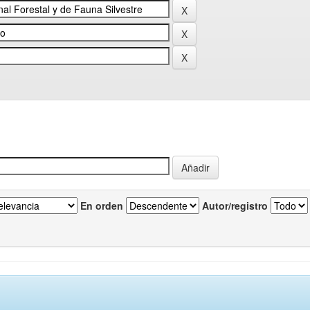
En orden
Autor/registro