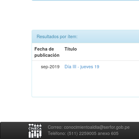
Resultados por ítem:
Fecha de
Título
publicación
sep-2019
Día III - jueves 19
Correo: conocimientoaldia@serfor.gob.pe
Teléfono: (511) 2259005 anexo 605