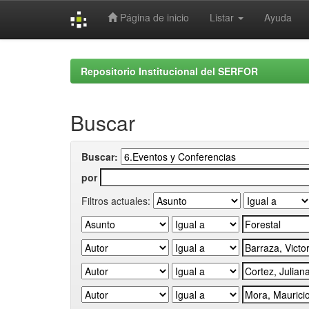
Página de inicio
Listar
Ayuda
Skip
navigation
Repositorio Institucional del SERFOR
Buscar
Buscar:
por
Filtros actuales: