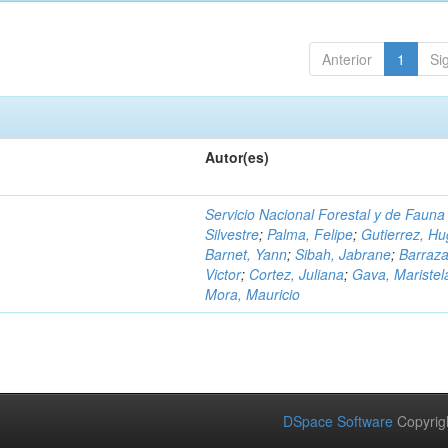
Anterior
1
Si
Autor(es)
Servicio Nacional Forestal y de Fauna
Silvestre
;
Palma, Felipe
;
Gutierrez, H
Barnet, Yann
;
Sibah, Jabrane
;
Barraza
Victor
;
Cortez, Juliana
;
Gava, Maristel
Mora, Mauricio
DSpace Software
Copyrig