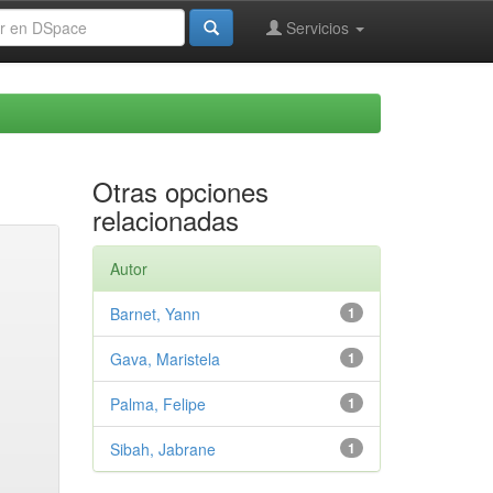
Servicios
Otras opciones
relacionadas
Autor
Barnet, Yann
1
Gava, Maristela
1
Palma, Felipe
1
Sibah, Jabrane
1