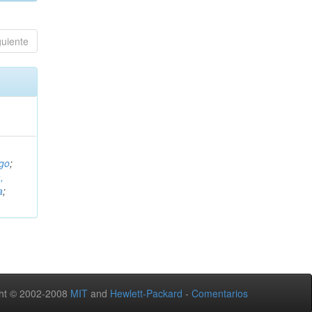
guiente
ugo
;
,
a
;
ht © 2002-2008
MIT
and
Hewlett-Packard
-
Comentarios