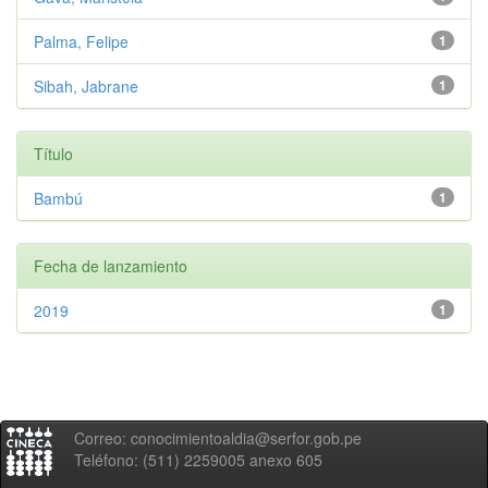
Palma, Felipe
1
Sibah, Jabrane
1
Título
Bambú
1
Fecha de lanzamiento
2019
1
Correo: conocimientoaldia@serfor.gob.pe
Teléfono: (511) 2259005 anexo 605