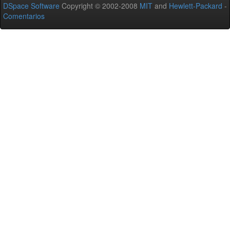
DSpace Software
Copyright © 2002-2008
MIT
and
Hewlett-Packard
-
Comentarios