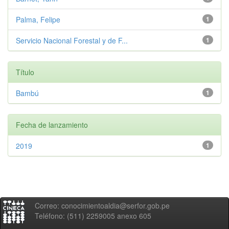
Palma, Felipe
1
Servicio Nacional Forestal y de F...
1
Título
Bambú
1
Fecha de lanzamiento
2019
1
Correo: conocimientoaldia@serfor.gob.pe
Teléfono: (511) 2259005 anexo 605