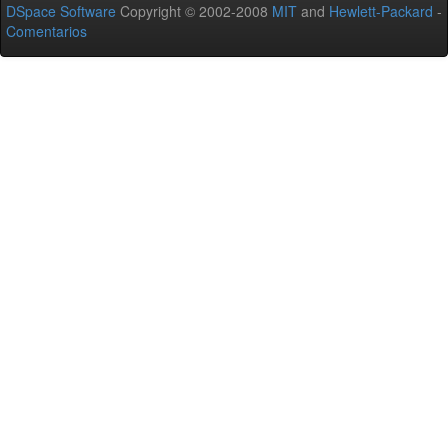
DSpace Software
Copyright © 2002-2008
MIT
and
Hewlett-Packard
-
Comentarios