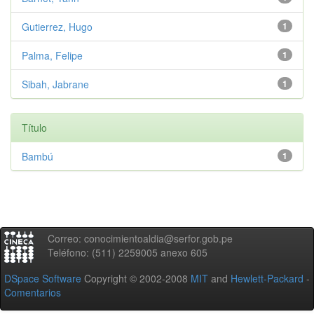
Gutierrez, Hugo
1
Palma, Felipe
1
Sibah, Jabrane
1
Título
Bambú
1
Correo: conocimientoaldia@serfor.gob.pe
Teléfono: (511) 2259005 anexo 605
DSpace Software
Copyright © 2002-2008
MIT
and
Hewlett-Packard
-
Comentarios