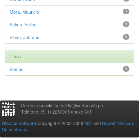
Mora, Mauricio
1
Palma, Felipe
1
Sibah, Jabrane
1
Título
Bambú
1
Correo: conocimientoaldia@serfor.gob.pe
Teléfono: (511) 2259005 anexo 605
DSpace Software
Copyright © 2002-2008
MIT
and
Hewlett-Packard
-
Comentarios