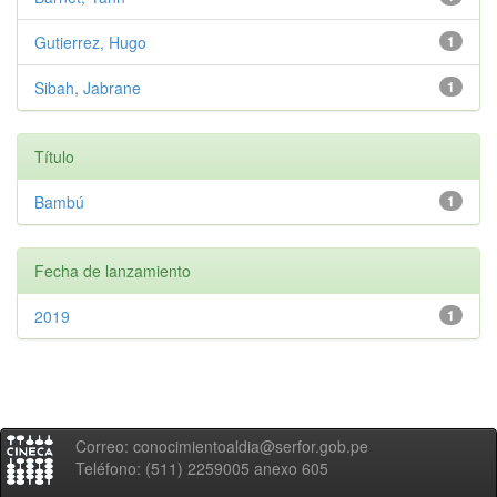
Gutierrez, Hugo
1
Sibah, Jabrane
1
Título
Bambú
1
Fecha de lanzamiento
2019
1
Correo: conocimientoaldia@serfor.gob.pe
Teléfono: (511) 2259005 anexo 605