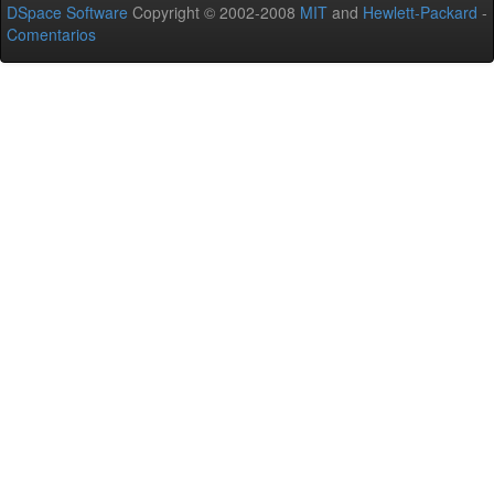
DSpace Software
Copyright © 2002-2008
MIT
and
Hewlett-Packard
-
Comentarios