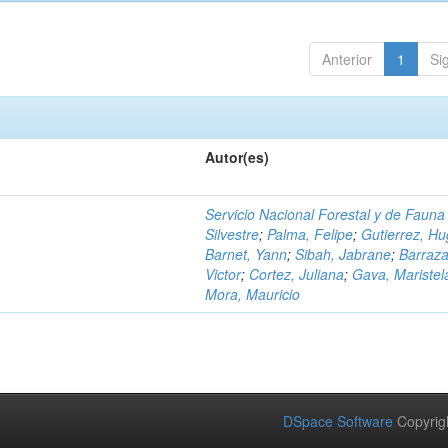
Anterior
1
Si
Autor(es)
Servicio Nacional Forestal y de Fauna
Silvestre
;
Palma, Felipe
;
Gutierrez, H
Barnet, Yann
;
Sibah, Jabrane
;
Barraza
Victor
;
Cortez, Juliana
;
Gava, Maristel
Mora, Mauricio
DSpace Software
Copyrig