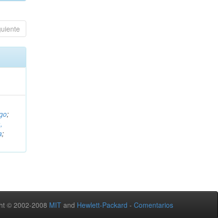
guiente
ugo
;
,
a
;
ht © 2002-2008
MIT
and
Hewlett-Packard
-
Comentarios