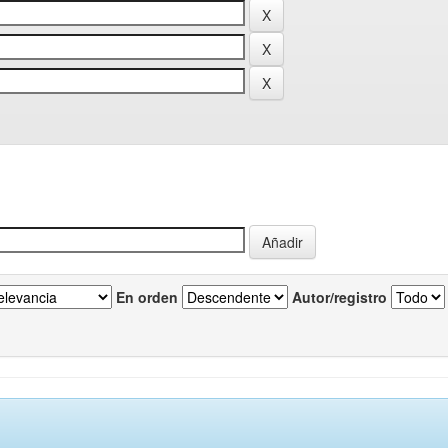
En orden
Autor/registro