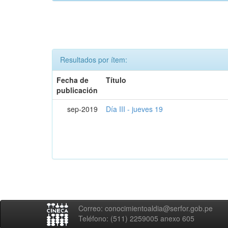
Resultados por ítem:
Fecha de
Título
publicación
sep-2019
Día III - jueves 19
Correo: conocimientoaldia@serfor.gob.pe
Teléfono: (511) 2259005 anexo 605