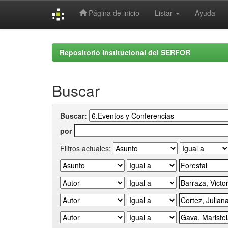
Página de inicio
Listar
Ayuda
Skip
navigation
Repositorio Institucional del SERFOR
Buscar
Buscar:
por
Filtros actuales: