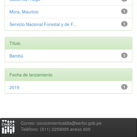
Mora, Mauricio
1
Servicio Nacional Forestal y de F...
1
Título
Bambú
1
Fecha de lanzamiento
2019
1
Correo: conocimientoaldia@serfor.gob.pe
Teléfono: (511) 2259005 anexo 605