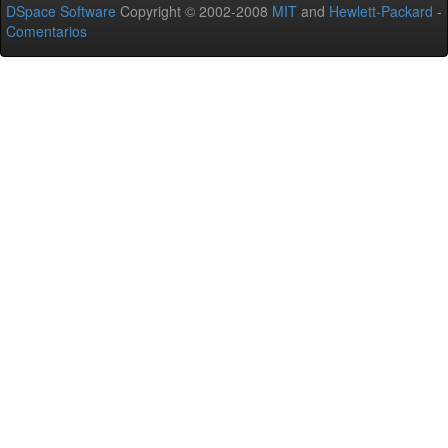
DSpace Software
Copyright © 2002-2008
MIT
and
Hewlett-Packard
-
Comentarios