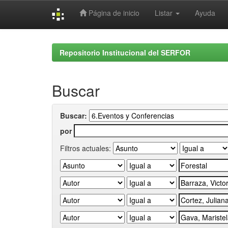
Página de inicio
Listar
Ayuda
Skip
navigation
Repositorio Institucional del SERFOR
Buscar
Buscar:
por
Filtros actuales: