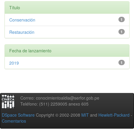
Título
Conservación
1
Restauración
1
Fecha de lanzamiento
2019
1
Correo: conocimientoaldia@serfor.gob.pe
Teléfono: (511) 2259005 anexo 605
DSpace Software
Copyright © 2002-2008
MIT
and
Hewlett-Packard
-
Comentarios