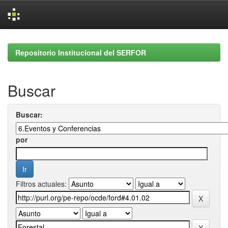
Skip
navigation
Repositorio Institucional del SERFOR
Buscar
Buscar:
por
Filtros actuales: