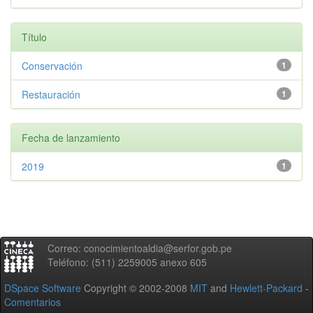
Título
Conservación
1
Restauración
1
Fecha de lanzamiento
2019
1
Correo: conocimientoaldia@serfor.gob.pe
Teléfono: (511) 2259005 anexo 605
DSpace Software
Copyright © 2002-2008
MIT
and
Hewlett-Packard
-
Comentarios