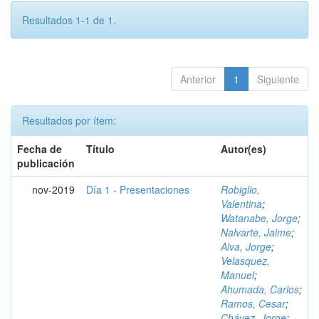
Resultados 1-1 de 1.
Anterior
1
Siguiente
Resultados por ítem:
Fecha de
Título
Autor(es)
publicación
nov-2019
Día 1 - Presentaciones
Robiglio,
Valentina
;
Watanabe, Jorge
;
Nalvarte, Jaime
;
Alva, Jorge
;
Velasquez,
Manuel
;
Ahumada, Carlos
;
Ramos, Cesar
;
Chávez, Jorge
;