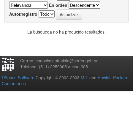
En orden
Autor/registro
La búsqueda no ha producido resultados.
Correo: conocimientoaldia@serfor.gob.pe
Teléfono: (511) 2259005 anexo 605
DSpace Software
Copyright © 2002-2008
MIT
and
Hewlett-Packard
-
Comentarios