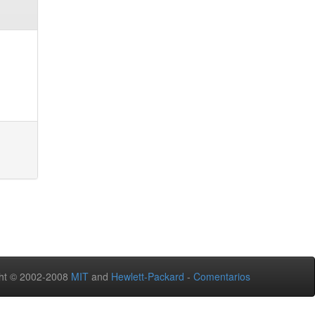
ht © 2002-2008
MIT
and
Hewlett-Packard
-
Comentarios