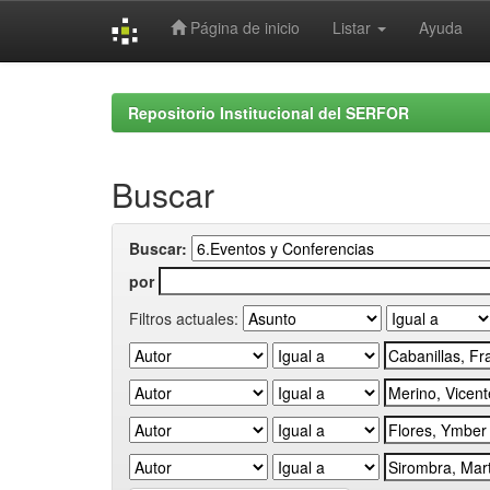
Página de inicio
Listar
Ayuda
Skip
navigation
Repositorio Institucional del SERFOR
Buscar
Buscar:
por
Filtros actuales: