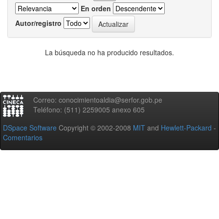
En orden
Autor/registro
La búsqueda no ha producido resultados.
Correo: conocimientoaldia@serfor.gob.pe
Teléfono: (511) 2259005 anexo 605
DSpace Software
Copyright © 2002-2008
MIT
and
Hewlett-Packard
-
Comentarios