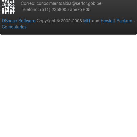
Correo: conocimientoaldia@serfor.gob.pe
Teléfono: (511) 2259005 anexo 605
DSpace Software
Copyright © 2002-2008
MIT
and
Hewlett-Packard
-
Comentarios