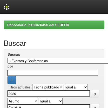
Skip
navigation
Repositorio Institucional del SERFOR
Buscar
Buscar:
por
Filtros actuales: