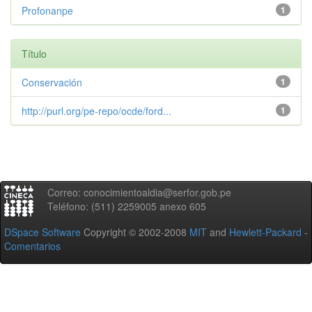
Profonanpe
1
Título
Conservación
1
http://purl.org/pe-repo/ocde/ford...
1
Correo: conocimientoaldia@serfor.gob.pe
Teléfono: (511) 2259005 anexo 605
DSpace Software
Copyright © 2002-2008
MIT
and
Hewlett-Packard
-
Comentarios