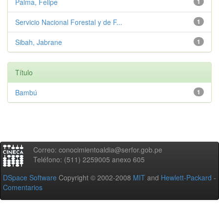
Palma, Felipe
1
Servicio Nacional Forestal y de F...
1
Sibah, Jabrane
1
Título
Bambú
1
Correo: conocimientoaldia@serfor.gob.pe
Teléfono: (511) 2259005 anexo 605
DSpace Software
Copyright © 2002-2008
MIT
and
Hewlett-Packard
-
Comentarios