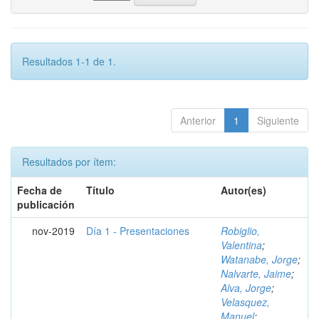
Resultados 1-1 de 1.
Anterior
1
Siguiente
Resultados por ítem:
Fecha de
Título
Autor(es)
publicación
nov-2019
Día 1 - Presentaciones
Robiglio,
Valentina
;
Watanabe, Jorge
;
Nalvarte, Jaime
;
Alva, Jorge
;
Velasquez,
Manuel
;