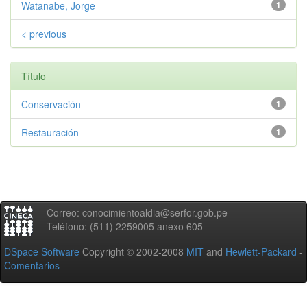
Watanabe, Jorge
1
< previous
Título
Conservación
1
Restauración
1
Correo: conocimientoaldia@serfor.gob.pe
Teléfono: (511) 2259005 anexo 605
DSpace Software
Copyright © 2002-2008
MIT
and
Hewlett-Packard
-
Comentarios