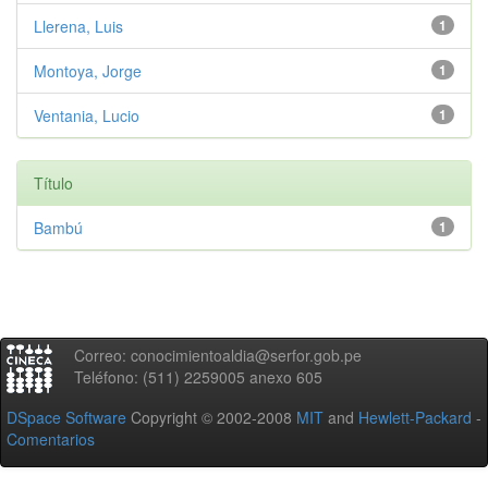
Llerena, Luis
1
Montoya, Jorge
1
Ventania, Lucio
1
Título
Bambú
1
Correo: conocimientoaldia@serfor.gob.pe
Teléfono: (511) 2259005 anexo 605
DSpace Software
Copyright © 2002-2008
MIT
and
Hewlett-Packard
-
Comentarios