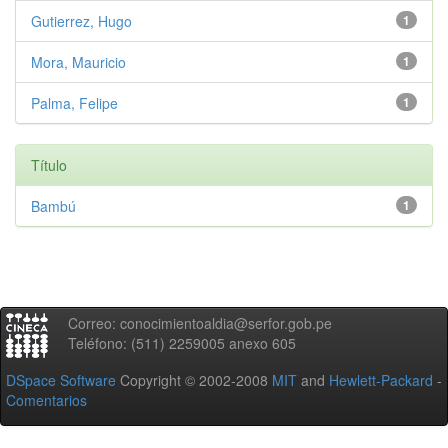
Gutierrez, Hugo
1
Mora, Mauricio
1
Palma, Felipe
1
Título
Bambú
1
Correo: conocimientoaldia@serfor.gob.pe
Teléfono: (511) 2259005 anexo 605
DSpace Software
Copyright © 2002-2008
MIT
and
Hewlett-Packard
-
Comentarios