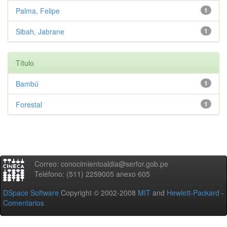
Palma, Felipe
1
Sibah, Jabrane
1
Título
Bambú
1
Forestal
1
Correo: conocimientoaldia@serfor.gob.pe
Teléfono: (511) 2259005 anexo 605
DSpace Software
Copyright © 2002-2008
MIT
and
Hewlett-Packard
-
Comentarios