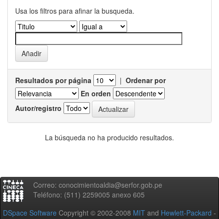
Usa los filtros para afinar la busqueda.
Resultados por página
|
Ordenar por
En orden
Autor/registro
La búsqueda no ha producido resultados.
Correo: conocimientoaldia@serfor.gob.pe
Teléfono: (511) 2259005 anexo 605
DSpace Software
Copyright © 2002-2008
MIT
and
Hewlett-Packard
-