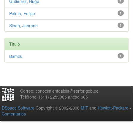
Gutierrez, Hugo
1
Palma, Felipe
1
Sibah, Jabrane
1
Título
Bambú
1
Correo: conocimientoaldia@serfor.gob.pe
Teléfono: (511) 2259005 anexo 605
DSpace Software
Copyright © 2002-2008
MIT
and
Hewlett-Packard
-
Comentarios