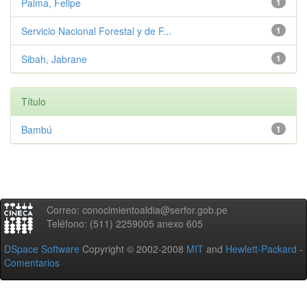
Palma, Felipe
1
Servicio Nacional Forestal y de F...
1
Sibah, Jabrane
1
Título
Bambú
1
Correo: conocimientoaldia@serfor.gob.pe
Teléfono: (511) 2259005 anexo 605
DSpace Software
Copyright © 2002-2008
MIT
and
Hewlett-Packard
-
Comentarios