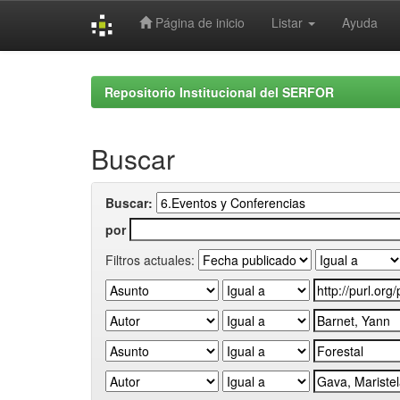
Página de inicio
Listar
Ayuda
Skip
navigation
Repositorio Institucional del SERFOR
Buscar
Buscar:
por
Filtros actuales: