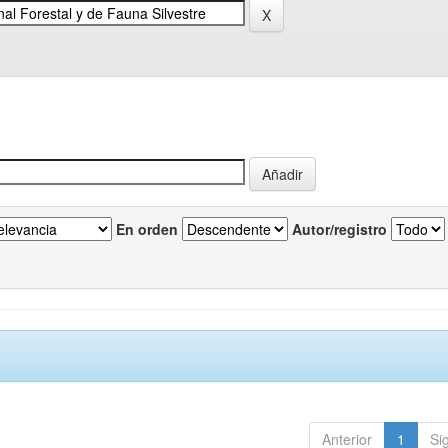
En orden
Autor/registro
Anterior
1
Si