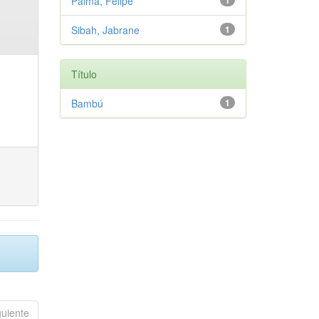
Palma, Felipe
1
Sibah, Jabrane
1
Título
Bambú
1
guiente