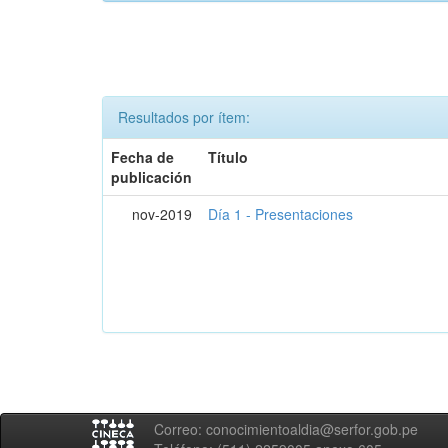
Resultados por ítem:
Fecha de
Título
publicación
nov-2019
Día 1 - Presentaciones
Correo: conocimientoaldia@serfor.gob.pe