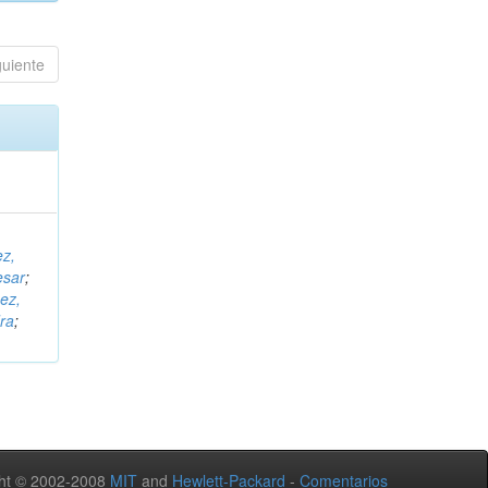
guiente
ez,
esar
;
ez,
ra
;
ht © 2002-2008
MIT
and
Hewlett-Packard
-
Comentarios