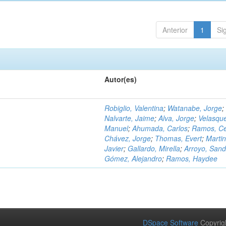
Anterior
1
Si
Autor(es)
Robiglio, Valentina
;
Watanabe, Jorge
;
Nalvarte, Jaime
;
Alva, Jorge
;
Velasqu
Manuel
;
Ahumada, Carlos
;
Ramos, C
Chávez, Jorge
;
Thomas, Evert
;
Martin
Javier
;
Gallardo, Mirella
;
Arroyo, Sand
Gómez, Alejandro
;
Ramos, Haydee
DSpace Software
Copyrig