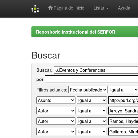
Página de inicio
Listar
Ayuda
Skip
navigation
Repositorio Institucional del SERFOR
Buscar
Buscar:
por
Filtros actuales: