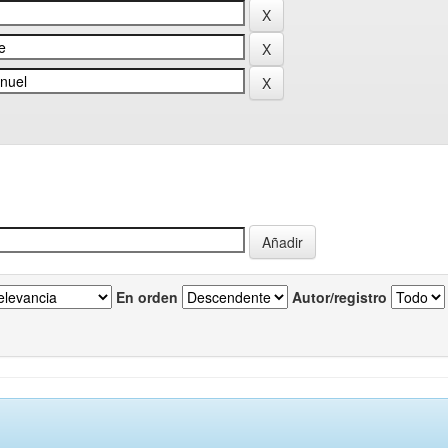
En orden
Autor/registro