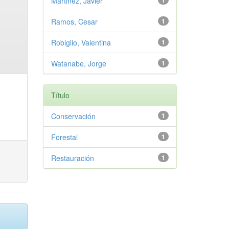
Martinez, Javier
1
Ramos, Cesar
1
Robiglio, Valentina
1
Watanabe, Jorge
1
Título
Conservación
1
Forestal
1
Restauración
1