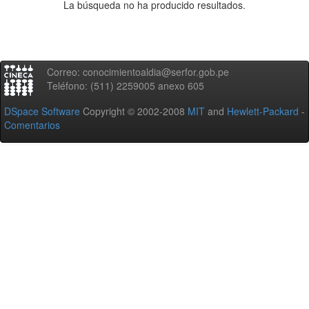
La búsqueda no ha producido resultados.
Correo: conocimientoaldia@serfor.gob.pe
Teléfono: (511) 2259005 anexo 605
DSpace Software
Copyright © 2002-2008
MIT
and
Hewlett-Packard
-
Comentarios