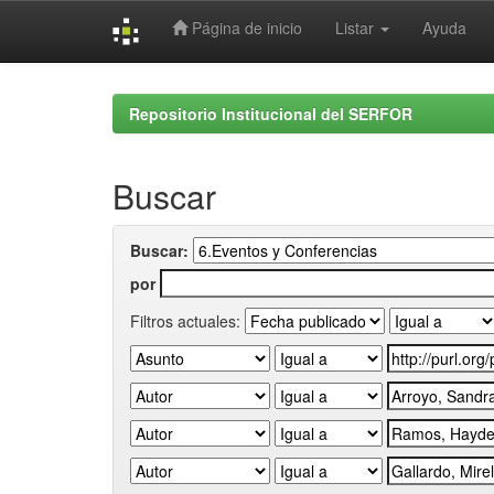
Página de inicio
Listar
Ayuda
Skip
navigation
Repositorio Institucional del SERFOR
Buscar
Buscar:
por
Filtros actuales: