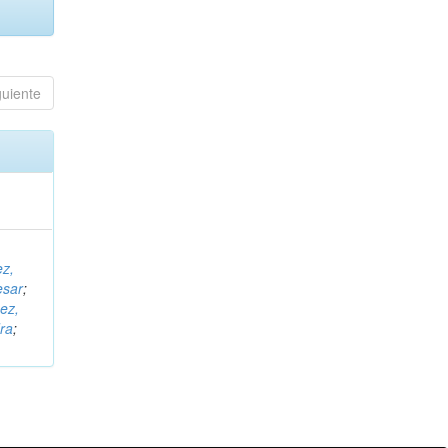
guiente
ez,
esar
;
ez,
ra
;