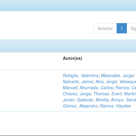
Anterior
1
Si
Autor(es)
Robiglio, Valentina
;
Watanabe, Jorge
;
Nalvarte, Jaime
;
Alva, Jorge
;
Velasqu
Manuel
;
Ahumada, Carlos
;
Ramos, C
Chávez, Jorge
;
Thomas, Evert
;
Martin
Javier
;
Gallardo, Mirella
;
Arroyo, Sand
Gómez, Alejandro
;
Ramos, Haydee