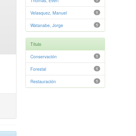
Thomas, Evert
1
Velasquez, Manuel
1
Watanabe, Jorge
1
Título
Conservación
1
Forestal
1
Restauración
1