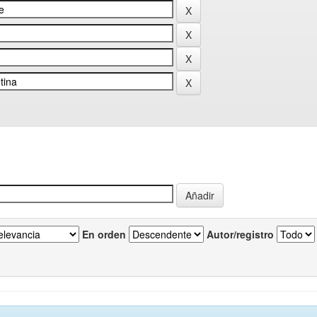
En orden
Autor/registro