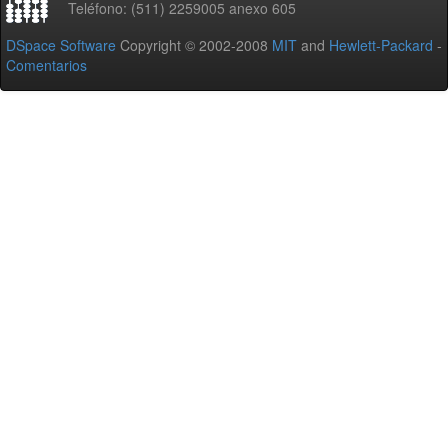
Teléfono: (511) 2259005 anexo 605
DSpace Software
Copyright © 2002-2008
MIT
and
Hewlett-Packard
-
Comentarios