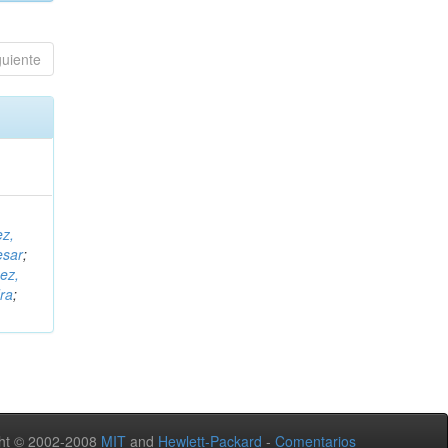
guiente
ez,
esar
;
ez,
ra
;
ht © 2002-2008
MIT
and
Hewlett-Packard
-
Comentarios