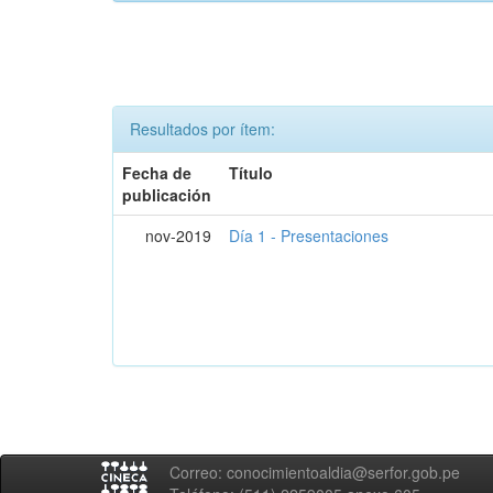
Resultados por ítem:
Fecha de
Título
publicación
nov-2019
Día 1 - Presentaciones
Correo: conocimientoaldia@serfor.gob.pe