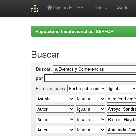
Página de inicio
Listar
Ayuda
Skip
navigation
Repositorio Institucional del SERFOR
Buscar
Buscar:
por
Filtros actuales: