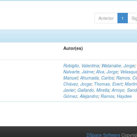
Anterior
1
Si
Autor(es)
Robiglio, Valentina
;
Watanabe, Jorge
;
Nalvarte, Jaime
;
Alva, Jorge
;
Velasqu
Manuel
;
Ahumada, Carlos
;
Ramos, C
Chávez, Jorge
;
Thomas, Evert
;
Martin
Javier
;
Gallardo, Mirella
;
Arroyo, Sand
Gómez, Alejandro
;
Ramos, Haydee
DSpace Software
Copyrig