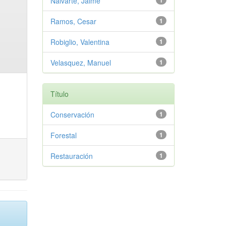
Nalvarte, Jaime
1
Ramos, Cesar
1
Robiglio, Valentina
1
Velasquez, Manuel
1
Título
Conservación
1
Forestal
1
Restauración
1