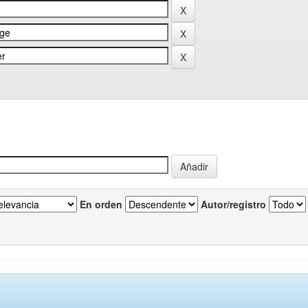
En orden
Autor/registro