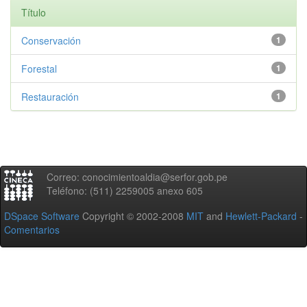
Título
Conservación
1
Forestal
1
Restauración
1
Correo: conocimientoaldia@serfor.gob.pe
Teléfono: (511) 2259005 anexo 605
DSpace Software
Copyright © 2002-2008
MIT
and
Hewlett-Packard
-
Comentarios