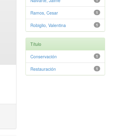
Nalvarte, Jaime
1
Ramos, Cesar
1
Robiglio, Valentina
1
Título
Conservación
1
Restauración
1