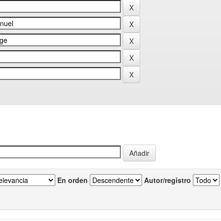
En orden
Autor/registro