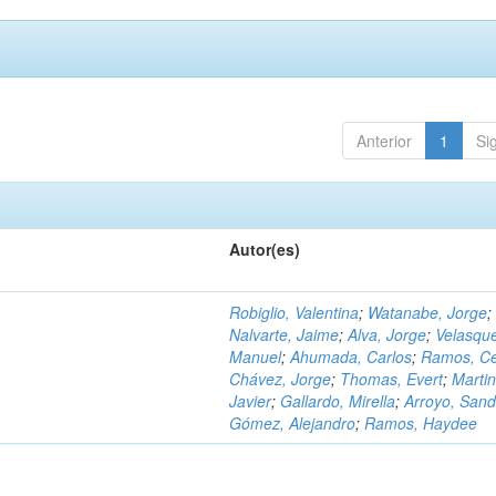
Anterior
1
Si
Autor(es)
Robiglio, Valentina
;
Watanabe, Jorge
;
Nalvarte, Jaime
;
Alva, Jorge
;
Velasqu
Manuel
;
Ahumada, Carlos
;
Ramos, C
Chávez, Jorge
;
Thomas, Evert
;
Martin
Javier
;
Gallardo, Mirella
;
Arroyo, Sand
Gómez, Alejandro
;
Ramos, Haydee