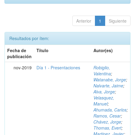
Anterior
1
Siguiente
Resultados por ítem:
Fecha de
Título
Autor(es)
publicación
nov-2019
Día 1 - Presentaciones
Robiglio,
Valentina
;
Watanabe, Jorge
;
Nalvarte, Jaime
;
Alva, Jorge
;
Velasquez,
Manuel
;
Ahumada, Carlos
;
Ramos, Cesar
;
Chávez, Jorge
;
Thomas, Evert
;
Martinez, Javier
;