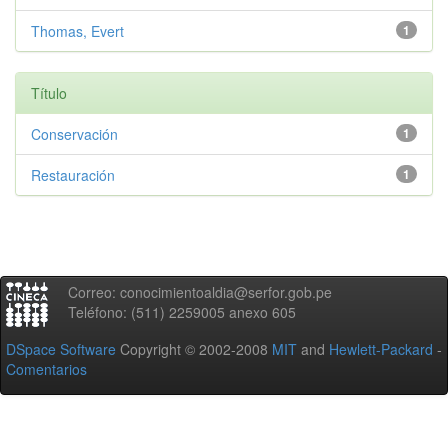
Thomas, Evert
1
Título
Conservación
1
Restauración
1
Correo: conocimientoaldia@serfor.gob.pe
Teléfono: (511) 2259005 anexo 605
DSpace Software
Copyright © 2002-2008
MIT
and
Hewlett-Packard
-
Comentarios