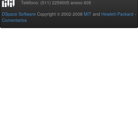
Teléfono: (511) 2259005 anexo 605
DSpace Software
Copyright © 2002-2008
MIT
and
Hewlett-Packard
-
Comentarios