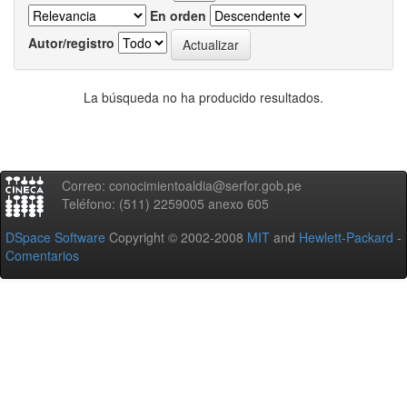
En orden
Autor/registro
La búsqueda no ha producido resultados.
Correo: conocimientoaldia@serfor.gob.pe
Teléfono: (511) 2259005 anexo 605
DSpace Software
Copyright © 2002-2008
MIT
and
Hewlett-Packard
-
Comentarios