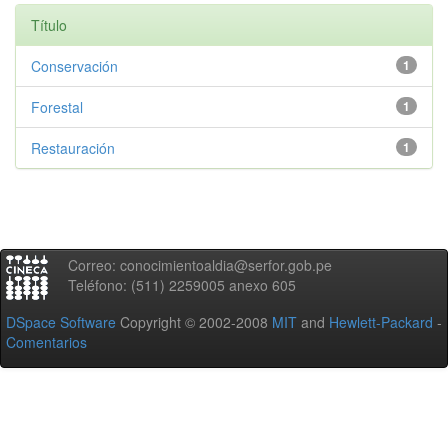
Título
Conservación
1
Forestal
1
Restauración
1
Correo: conocimientoaldia@serfor.gob.pe
Teléfono: (511) 2259005 anexo 605
DSpace Software
Copyright © 2002-2008
MIT
and
Hewlett-Packard
-
Comentarios