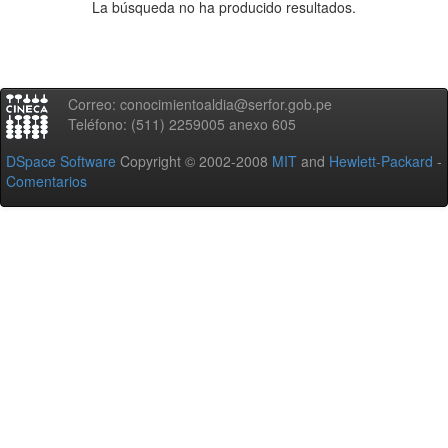
La búsqueda no ha producido resultados.
Correo: conocimientoaldia@serfor.gob.pe
Teléfono: (511) 2259005 anexo 605
DSpace Software
Copyright © 2002-2008
MIT
and
Hewlett-Packard
-
Comentarios