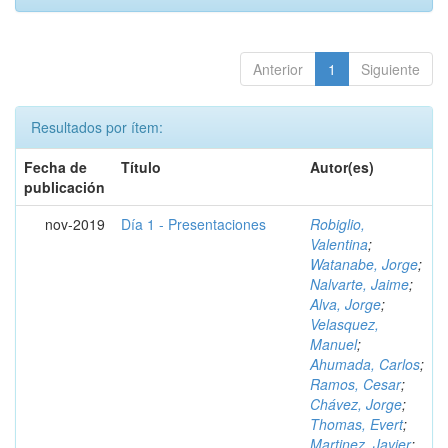
Anterior
1
Siguiente
Resultados por ítem:
Fecha de
Título
Autor(es)
publicación
nov-2019
Día 1 - Presentaciones
Robiglio,
Valentina
;
Watanabe, Jorge
;
Nalvarte, Jaime
;
Alva, Jorge
;
Velasquez,
Manuel
;
Ahumada, Carlos
;
Ramos, Cesar
;
Chávez, Jorge
;
Thomas, Evert
;
Martinez, Javier
;