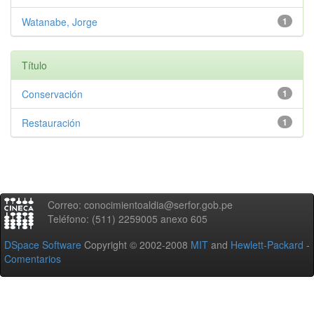
Watanabe, Jorge
1
Título
Conservación
1
Restauración
1
Correo: conocimientoaldia@serfor.gob.pe
Teléfono: (511) 2259005 anexo 605
DSpace Software
Copyright © 2002-2008
MIT
and
Hewlett-Packard
-
Comentarios