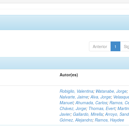
Anterior
1
Si
Autor(es)
Robiglio, Valentina
;
Watanabe, Jorge
;
Nalvarte, Jaime
;
Alva, Jorge
;
Velasqu
Manuel
;
Ahumada, Carlos
;
Ramos, C
Chávez, Jorge
;
Thomas, Evert
;
Martin
Javier
;
Gallardo, Mirella
;
Arroyo, Sand
Gómez, Alejandro
;
Ramos, Haydee