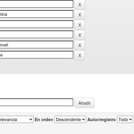
En orden
Autor/registro