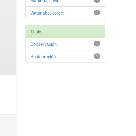
Martinez, Javier
1
Watanabe, Jorge
1
Título
Conservación
1
Restauración
1