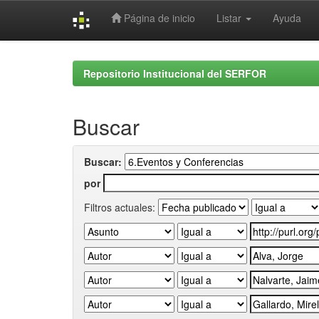
Página de inicio
Listar
Ayuda
Skip
navigation
Repositorio Institucional del SERFOR
Buscar
Buscar:
por
Filtros actuales: