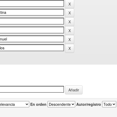
En orden
Autor/registro