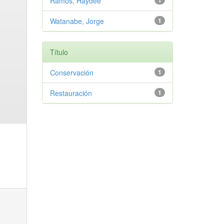
Ramos, Haydee
1
Watanabe, Jorge
1
Título
Conservación
1
Restauración
1