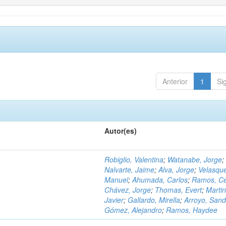
Anterior
1
Si
Autor(es)
Robiglio, Valentina
;
Watanabe, Jorge
;
Nalvarte, Jaime
;
Alva, Jorge
;
Velasqu
Manuel
;
Ahumada, Carlos
;
Ramos, C
Chávez, Jorge
;
Thomas, Evert
;
Martin
Javier
;
Gallardo, Mirella
;
Arroyo, Sand
Gómez, Alejandro
;
Ramos, Haydee