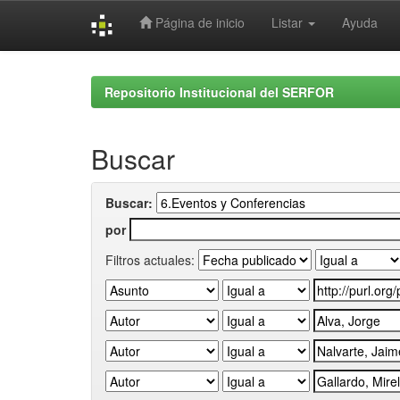
Página de inicio
Listar
Ayuda
Skip
navigation
Repositorio Institucional del SERFOR
Buscar
Buscar:
por
Filtros actuales: