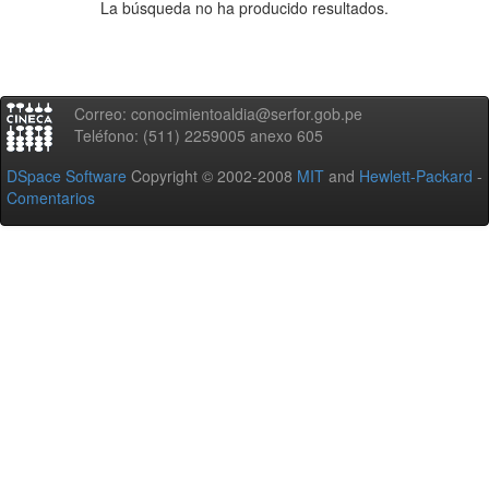
La búsqueda no ha producido resultados.
Correo: conocimientoaldia@serfor.gob.pe
Teléfono: (511) 2259005 anexo 605
DSpace Software
Copyright © 2002-2008
MIT
and
Hewlett-Packard
-
Comentarios