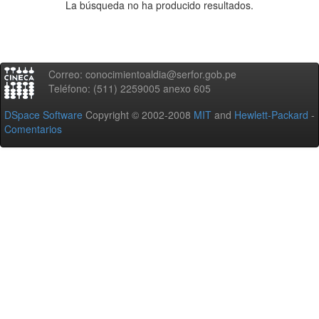
La búsqueda no ha producido resultados.
Correo: conocimientoaldia@serfor.gob.pe
Teléfono: (511) 2259005 anexo 605
DSpace Software
Copyright © 2002-2008
MIT
and
Hewlett-Packard
-
Comentarios