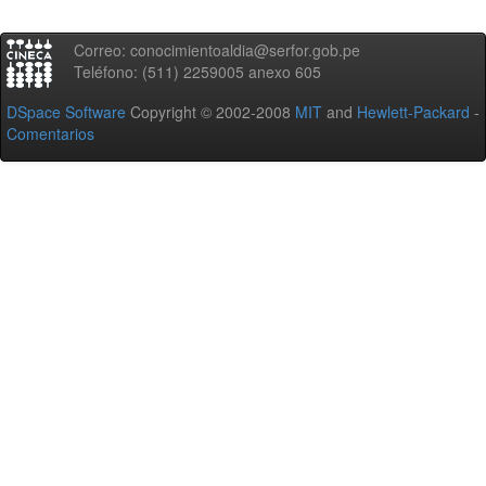
Correo: conocimientoaldia@serfor.gob.pe
Teléfono: (511) 2259005 anexo 605
DSpace Software
Copyright © 2002-2008
MIT
and
Hewlett-Packard
-
Comentarios