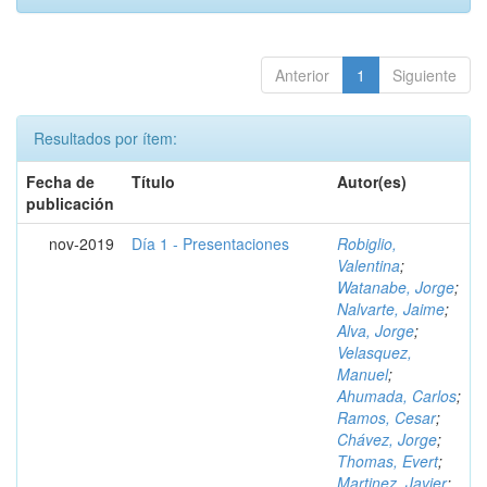
Anterior
1
Siguiente
Resultados por ítem:
Fecha de
Título
Autor(es)
publicación
nov-2019
Día 1 - Presentaciones
Robiglio,
Valentina
;
Watanabe, Jorge
;
Nalvarte, Jaime
;
Alva, Jorge
;
Velasquez,
Manuel
;
Ahumada, Carlos
;
Ramos, Cesar
;
Chávez, Jorge
;
Thomas, Evert
;
Martinez, Javier
;