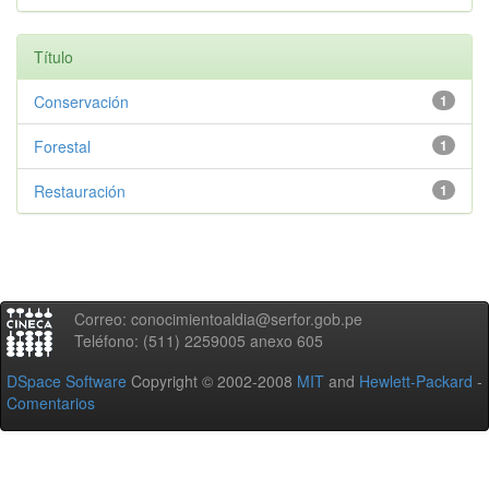
Título
Conservación
1
Forestal
1
Restauración
1
Correo: conocimientoaldia@serfor.gob.pe
Teléfono: (511) 2259005 anexo 605
DSpace Software
Copyright © 2002-2008
MIT
and
Hewlett-Packard
-
Comentarios