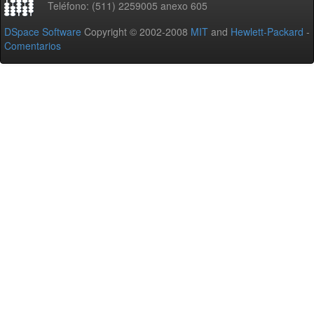
Teléfono: (511) 2259005 anexo 605
DSpace Software
Copyright © 2002-2008
MIT
and
Hewlett-Packard
-
Comentarios