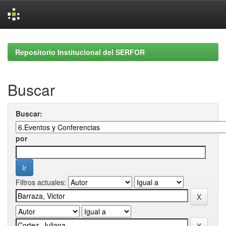
Skip
navigation
Repositorio Institucional del SERFOR
Buscar
Buscar:
por
Filtros actuales: