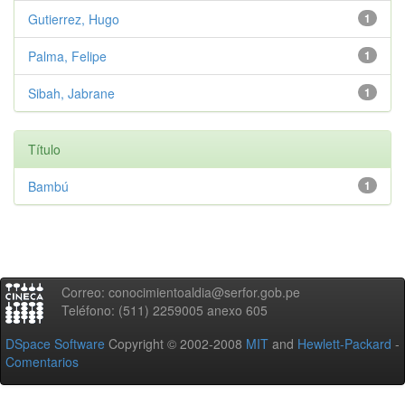
Gutierrez, Hugo
1
Palma, Felipe
1
Sibah, Jabrane
1
Título
Bambú
1
Correo: conocimientoaldia@serfor.gob.pe
Teléfono: (511) 2259005 anexo 605
DSpace Software
Copyright © 2002-2008
MIT
and
Hewlett-Packard
-
Comentarios